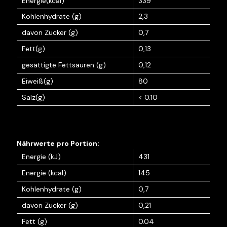
Energie(kcal)
339
Kohlenhydrate (g)
2,3
davon Zucker (g)
0,7
Fett(g)
0,13
gesättigte Fettsäuren (g)
0,12
Eiweiß(g)
80
Salz(g)
< 0.10
Energie (kJ)
431
Energie (kcal)
145
Kohlenhydrate (g)
0,7
davon Zucker (g)
0,21
Fett (g)
0.04