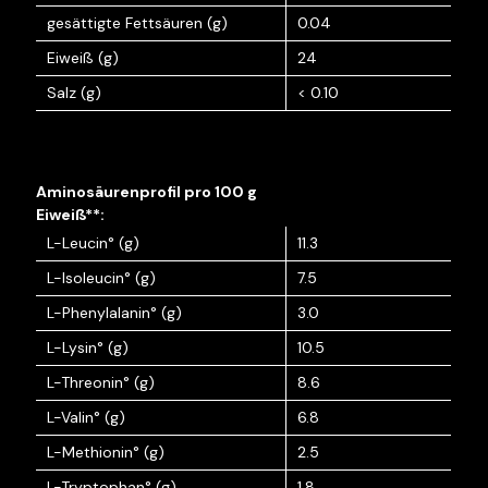
gesättigte Fettsäuren (g)
0.04
Eiweiß (g)
24
Salz (g)
< 0.10
L-Leucin° (g)
11.3
L-Isoleucin° (g)
7.5
L-Phenylalanin° (g)
3.0
L-Lysin° (g)
10.5
L-Threonin° (g)
8.6
L-Valin° (g)
6.8
L-Methionin° (g)
2.5
L-Tryptophan° (g)
1.8