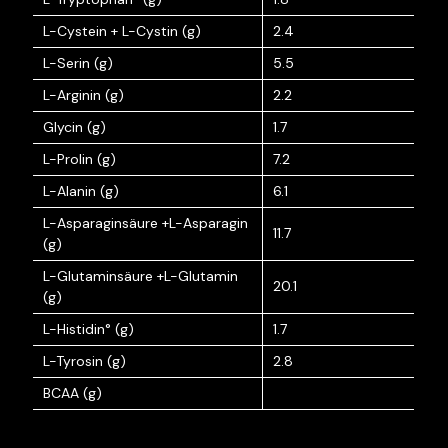
L-Cystein + L-Cystin (g)
2.4
L-Serin (g)
5.5
L-Arginin (g)
2.2
Glycin (g)
1.7
L-Prolin (g)
7.2
L-Alanin (g)
6.1
L-Asparaginsäure +L-Asparagin
11.7
(g)
L-Glutaminsäure +L-Glutamin
20.1
(g)
L-Histidin° (g)
1.7
L-Tyrosin (g)
2.8
BCAA (g)