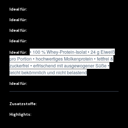
• 100 % Whey-Protein-Isolat • 24 g Eiweiß
pro Portion • hochwertiges Molkenprotein • fettfrei &
zuckerfrei • erfrischend mit ausgewogener Süße •
leicht bekömmlich und nicht belastend