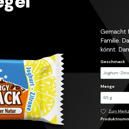
egel
Gemacht f
Familie. D
könnt. Dam
Geschmack
Menge
Zum Merkz
Produktnum