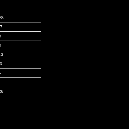
78
7
8
4
.3
.3
4
26