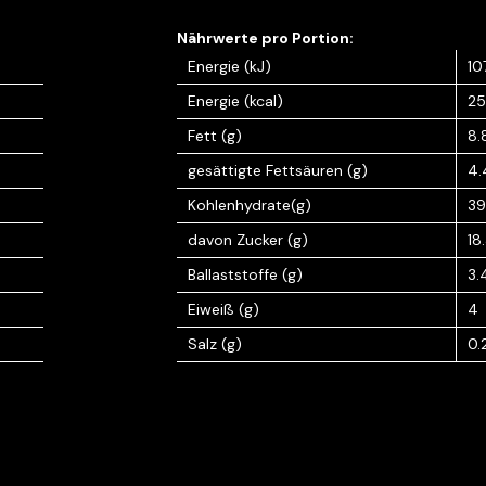
Energie (kJ)
10
Energie (kcal)
25
Fett (g)
8.
gesättigte Fettsäuren (g)
4.
Kohlenhydrate(g)
39
davon Zucker (g)
18
Ballaststoffe (g)
3.
Eiweiß (g)
4
Salz (g)
0.