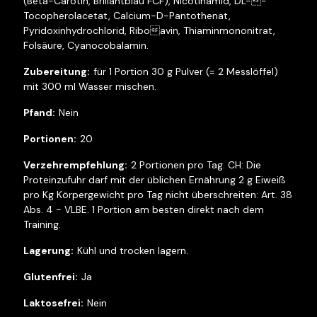
(Beta-Carotin, Brillantblau FCF), Nicotinamid, DL--
Tocopherolacetat, Calcium-D-Pantothenat,
Pyridoxinhydrochlorid, Riboavin, Thiaminmononitrat,
Folsäure, Cyanocobalamin.
für 1 Portion 30 g Pulver (= 2 Messlöffel)
mit 300 ml Wasser mischen.
Nein
20
2 Portionen pro Tag. CH: Die
Proteinzufuhr darf mit der üblichen Ernährung 2 g Eiweiß
pro Kg Körpergewicht pro Tag nicht überschreiten: Art. 38
Abs. 4 - VLBE. 1 Portion am besten direkt nach dem
Training.
Kühl und trocken lagern.
Ja
Nein