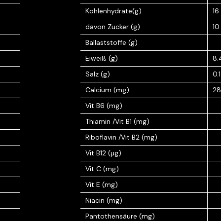
Kohlenhydrate(g)
16
davon Zucker (g)
10
Ballaststoffe (g)
Eiweiß (g)
8.
Salz (g)
0.1
Calcium (mg)
2
Vit B6 (mg)
Thiamin /Vit B1 (mg)
Riboflavin /Vit B2 (mg)
Vit B12 (μg)
Vit C (mg)
Vit E (mg)
Niacin (mg)
Pantothensäure (mg)