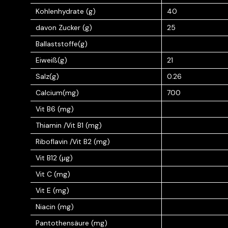
Kohlenhydrate (g)
40
davon Zucker (g)
25
Ballaststoffe(g)
Eiweiß(g)
21
Salz(g)
0.26
Calcium(mg)
700
Vit B6 (mg)
Thiamin /Vit B1 (mg)
Riboflavin /Vit B2 (mg)
Vit B12 (μg)
Vit C (mg)
Vit E (mg)
Niacin (mg)
Pantothensäure (mg)