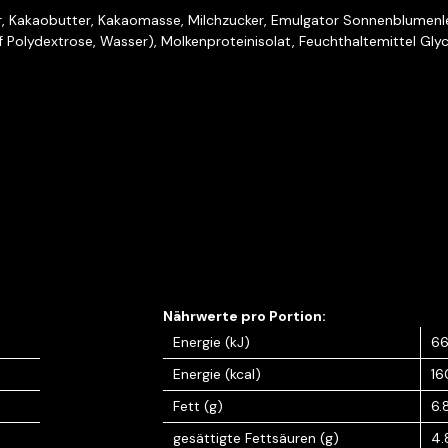
r, Kakaobutter, Kakaomasse, Milchzucker, Emulgator Sonnenblumenleci
ff Polydextrose, Wasser), Molkenproteinisolat, Feuchthaltemittel Gl
Energie (kJ)
6
Energie (kcal)
16
Fett (g)
6.
gesättigte Fettsäuren (g)
4.