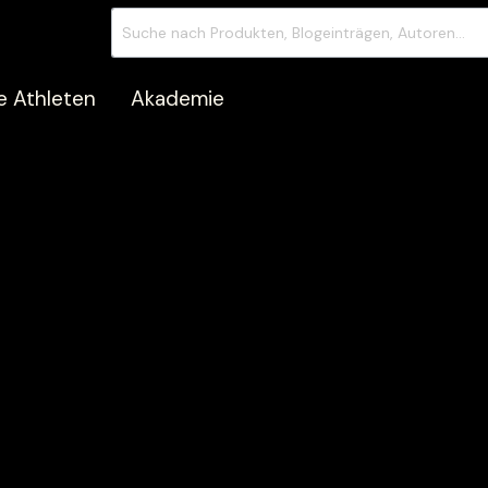
e Athleten
Akademie
elen
Nach Marken
men
inkospor
e Ergebnisse
NOCCO
n aufbauen
myLine
r stärken
Oatsnack
eit unterstützen