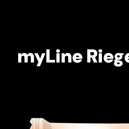
Supplements
Vegane Produkte
Zubehör
Info-Material
myLine Riege
Chemical Score Rechner
inkospor® Athleten