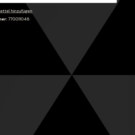
ettel hinzufügen
mer:
770011048