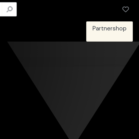
Partnershop
Highlights
Active PRO80
Highlights
Hydration-Landingpage