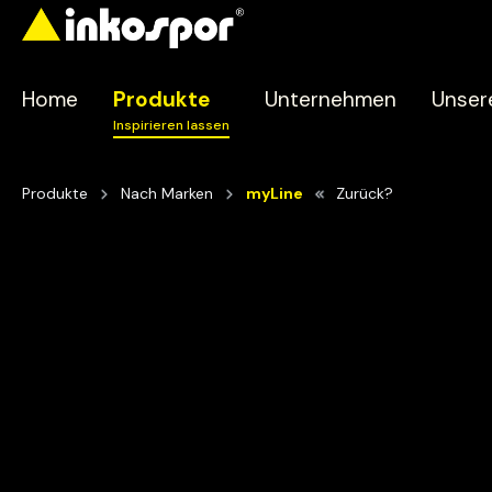
Home
Produkte
Unternehmen
Unser
Produkte
Nach Marken
myLine
Zurück?
Zur Kategorie Produkte
Nach Kategorien
Nach Zi
Aminosäuren
Abneh
Energie
Schnell
Konzentrate / Liqids
Muskel
Proteine
Ausdaue
Riegel
Gesundh
Ready to Drink