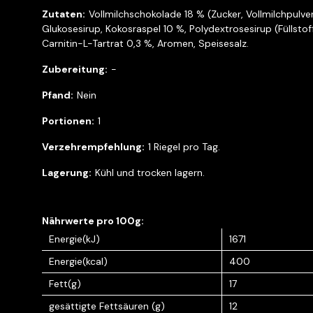
Vollmilchschokolade 18 % (Zucker, Vollmilchpulve
Glukosesirup, Kokosraspel 10 %, Polydextrosesirup (Füllsto
Carnitin-L-Tartrat 0,3 %, Aromen, Speisesalz.
-
Nein
1
1 Riegel pro Tag.
Kühl und trocken lagern.
Energie(kJ)
1671
Energie(kcal)
400
Fett(g)
17
gesättigte Fettsäuren (g)
12