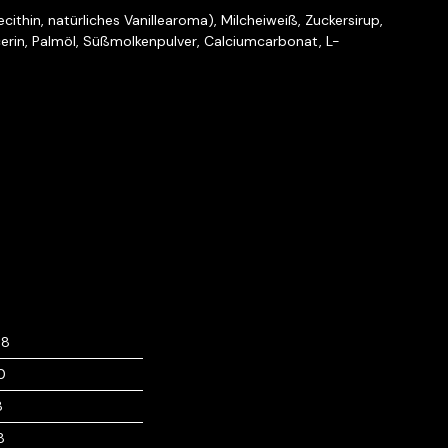
thin, natürliches Vanillearoma), Milcheiweiß, Zuckersirup,
ycerin, Palmöl, Süßmolkenpulver, Calciumcarbonat, L-
68
0
8
8