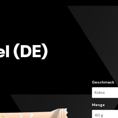
l (DE)
Geschmack
Menge